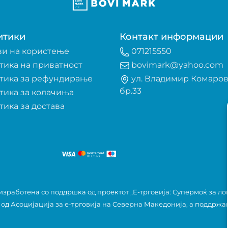
итики
Контакт информации
ви на користење
071215550
тика на приватност
bovimark@yahoo.com
тика за рефундирање
ул. Владимир Комаро
бр.33
тика за колачиња
тика за достава
зработена со поддршка од проектот „Е-трговија: Супермоќ за лок
 од
Асоцијација за е-трговија на Северна Македонија
, а поддржа
ДО
+