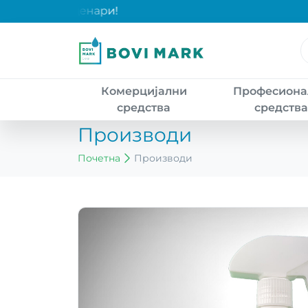
и над 2000 денари!
Комерцијални
Професиона
средства
средств
Производи
Почетна
Производи