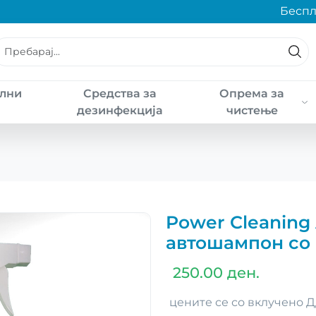
Бесплат
лни
Средства за
Опрема за
а
дезинфекција
чистење
Power Cleaning
автошампон со 
250.00 ден.
цените се со вклучено 