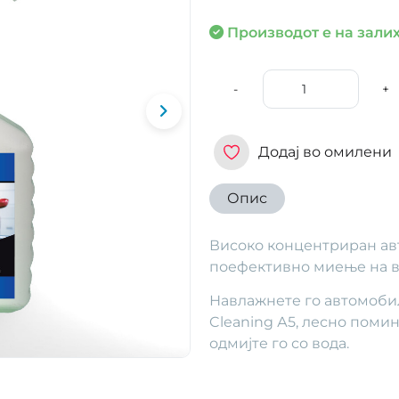
Производот е на залих
-
+
Додај во омилени
Опис
Високо концентриран авт
поефективно миење на в
Навлажнете го автомобил 
Cleaning А5, лесно помин
одмијте го со вода.