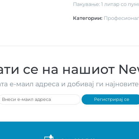
Пакување: 1 литар со пу
Категории
:
Професионал
ти се на нашиот New
ата е-маил адреса и добивај ги најнови
Регистрирај се