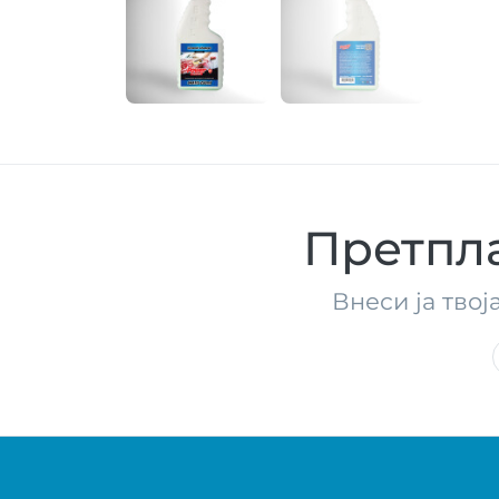
Претпла
Внеси ја твој