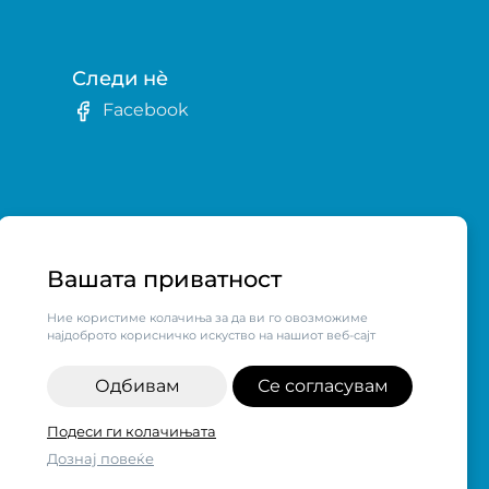
Следи нè
Facebook
в
Вашата приватност
Ние користиме колачиња за да ви го овозможиме
најдоброто корисничко искуство на нашиот веб-сајт
Одбивам
Се согласувам
алните бизниси vol.2",
Подеси ги колачињата
н од компанијата Visa.
Дознај повеќе
ДАЈ ВО КОШНИЧКА