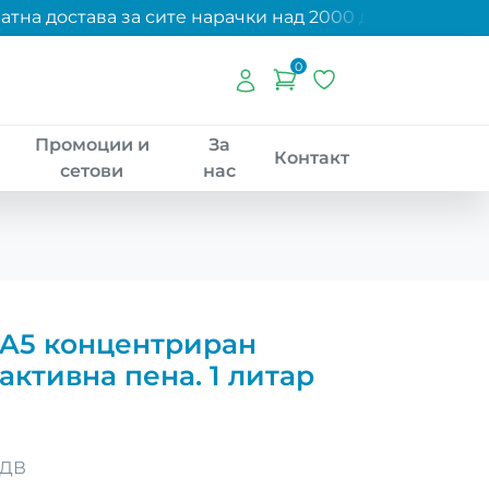
на достава за сите нарачки над 2000 денари!
0
Промоции и
За
Контакт
сетови
нас
 A5 концентриран
активна пена. 1 литар
ДДВ