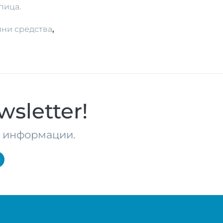
мпица.
ни средства
,
sletter!
те информации.