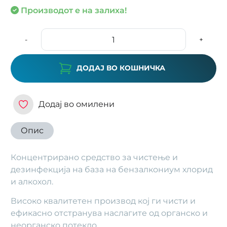
Производот е на залиха!
-
+
ДОДАЈ ВО КОШНИЧКА
Додај во омилени
Опис
Концентрирано средство за чистење и
дезинфекција на база на бензалкониум хлорид
и алкохол.
Високо квалитетен производ кој ги чисти и
ефикасно отстранува наслагите од органско и
неорганско потекло.