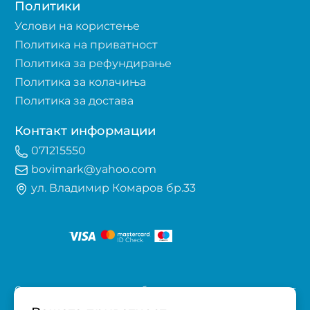
Политики
Услови на користење
Политика на приватност
Политика за рефундирање
Политика за колачиња
Политика за достава
Контакт информации
071215550
bovimark@yahoo.com
ул. Владимир Комаров бр.33
Оваа е-продавница е изработена со поддршка од проектот
„Е-трговија: Супермоќ за локалните бизниси vol.2",