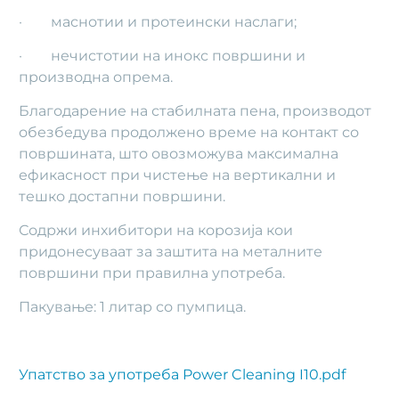
· маснотии и протеински наслаги;
· нечистотии на инокс површини и
производна опрема.
Благодарение на стабилната пена, производот
обезбедува продолжено време на контакт со
површината, што овозможува максимална
ефикасност при чистење на вертикални и
тешко достапни површини.
Содржи инхибитори на корозија кои
придонесуваат за заштита на металните
површини при правилна употреба.
Пакување: 1 литар со пумпица.
Упатство за употреба Power Cleaning I10.pdf