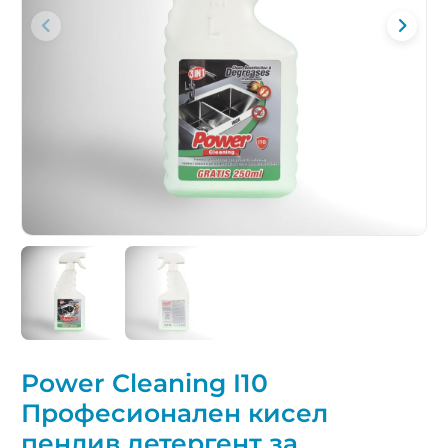
Power Cleaning I10
Професионален кисел
пенлив детергент за