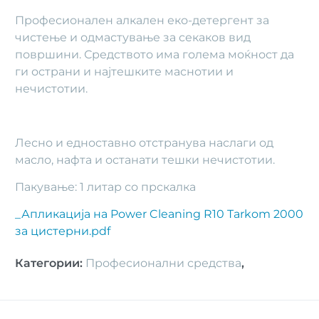
Професионален алкален еко-детергент за
чистење и одмастување за секаков вид
површини. Средството има голема моќност да
ги острани и најтешките маснотии и
нечистотии.
Лесно и едноставно отстранува наслаги од
масло, нафта и останати тешки нечистотии.
Пакување: 1 литар со прскалка
_Апликација на Power Cleaning R10 Tarkom 2000
за цистерни.pdf
Категории
:
Професионални средства
,