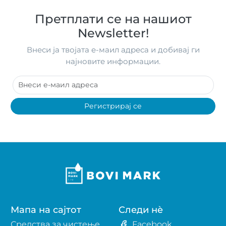
Претплати се на нашиот
Newsletter!
Внеси ја твојата е-маил адреса и добивај ги
најновите информации.
Регистрирај се
Мапа на сајтот
Следи нè
Средства за чистење
Facebook