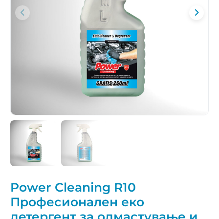
Power Cleaning R10
Професионален еко
детергент за одмастување и