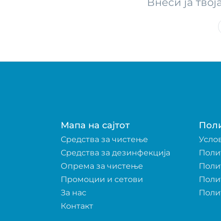
Внеси ја твој
Мапа на сајтот
Пол
Средства за чистење
Усло
Средства за дезинфекција
Поли
Опрема за чистење
Поли
Промоции и сетови
Поли
За нас
Поли
Контакт