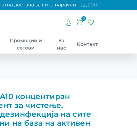
тна достава за сите нарачки над 2000 денари!
0
Промоции и
За
Контакт
сетови
нас
 А10 концентиран
ент за чистење,
дезинфекција на сите
и на база на активен