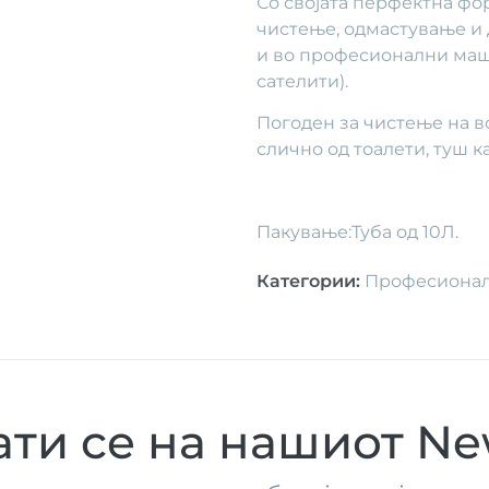
Со својата перфектна фор
чистење, одмастување и 
и во професионални маши
сателити).
Погоден за чистење на во
слично од тоалети, туш ка
Пакување:Туба од 10Л.
Категории
:
Професионал
ти се на нашиот New