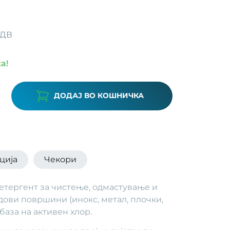
ДДВ
а!
ДОДАЈ ВО КОШНИЧКА
ција
Чекори
етергент за чистење, одмастување и
дови површини (инокс, метал, плочки,
 база на активен хлор.