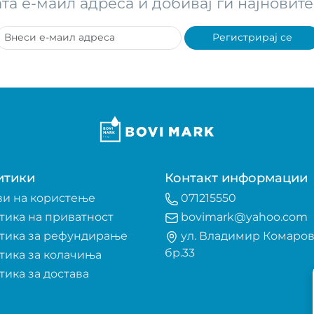
ата е-маил адреса и добивај ги најнови
Регистрирај се
итики
Контакт информации
ви на користење
071215550
тика на приватност
bovimark@yahoo.com
тика за рефундирање
ул. Владимир Комаро
бр.33
тика за колачиња
тика за достава