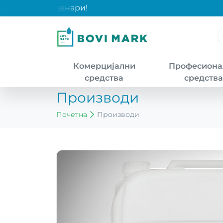
ки над 2000 денари!
Комерцијални
Професиона
средства
средств
Производи
Почетна
Производи