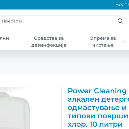
Беспла
лни
Средства за
Опрема за
а
дезинфекција
чистење
Power Cleaning
алкален детерг
одмастување и 
типови површин
хлор. 10 литри