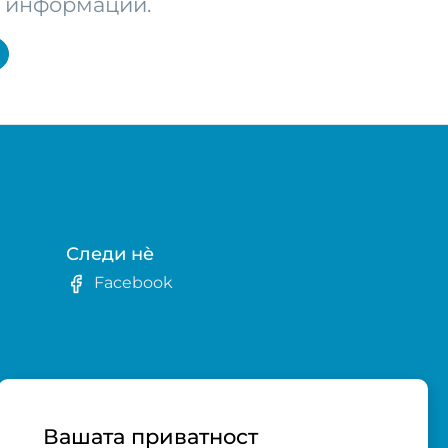
те информации.
Следи нè
Facebook
в
Вашата приватност