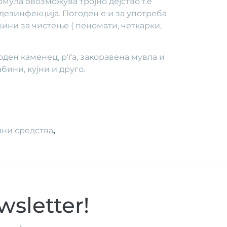
мула овозможува тројно дејство т.е
дезинфекција. Погоден е и за употреба
ни за чистење ( пеномати, четкарки,
ден каменец, р'ѓа, закоравена мувла и
бини, кујни и друго.
ни средства
,
sletter!